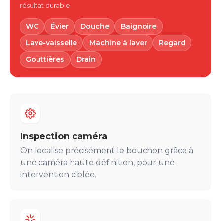
résultat durable.
WC
Évier
Douche
Baignoire
Lave-vaisselle
Machine à laver
Regard
Gouttières
Drain
Inspection caméra
On localise précisément le bouchon grâce à
une caméra haute définition, pour une
intervention ciblée.