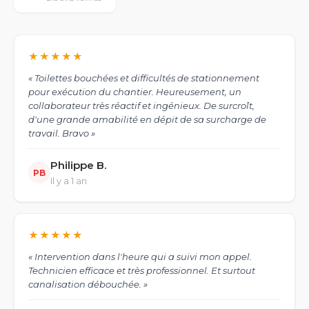
Appel gratuit · Intervention dans l'heure
★★★★★
NOUS INTERVENONS DANS 6
DÉPARTEMENTS
« Toilettes bouchées et difficultés de stationnement
pour exécution du chantier. Heureusement, un
53
Mayenne
72
Sarthe
collaborateur très réactif et ingénieux. De surcroît,
d'une grande amabilité en dépit de sa surcharge de
49
Maine-et-Loire
61
Orne
travail. Bravo »
35
Ille-et-Vilaine
44
Loire-Atlantique
Philippe B.
PB
Il y a 1 an
★★★★★
« Intervention dans l'heure qui a suivi mon appel.
Technicien efficace et très professionnel. Et surtout
canalisation débouchée. »