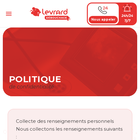
Passer
au
Menu
24h/24
contenu
Nous appeler
7j/7
POLITIQUE
de confidentialité
Collecte des renseignements personnels
Nous collectons les renseignements suivants
: