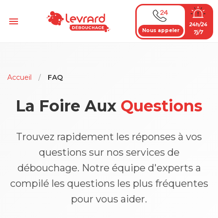
Passer
au
Menu
24h/24
contenu
Nous appeler
7j/7
Accueil
/
FAQ
La Foire Aux
Questions
Trouvez rapidement les réponses à vos
questions sur nos services de
débouchage. Notre équipe d'experts a
compilé les questions les plus fréquentes
pour vous aider.