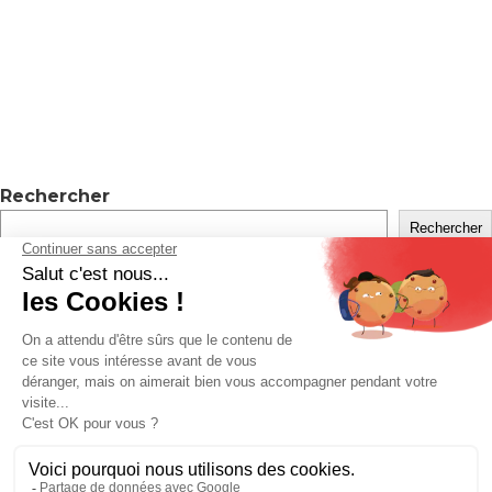
Rechercher
Rechercher
Recent Posts
Hello world!
Recent Comments
Levrard
sur
Visuels Fiche + Meta
Client
sur
Devis – Stratégie digitale maj à partir de mars
2026
A WordPress Commenter
sur
Hello world!