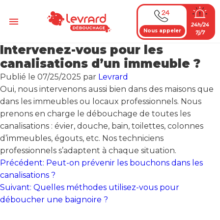
Passer
au
Menu
24h/24
contenu
Nous appeler
7j/7
Intervenez-vous pour les
canalisations d’un immeuble ?
Publié le
07/25/2025
par
Levrard
Oui, nous intervenons aussi bien dans des maisons que
dans les immeubles ou locaux professionnels. Nous
prenons en charge le débouchage de toutes les
canalisations : évier, douche, bain, toilettes, colonnes
d’immeubles, égouts, etc. Nos techniciens
professionnels s’adaptent à chaque situation.
Navigation
Précédent:
Peut-on prévenir les bouchons dans les
de
canalisations ?
Suivant:
Quelles méthodes utilisez-vous pour
l’article
déboucher une baignoire ?