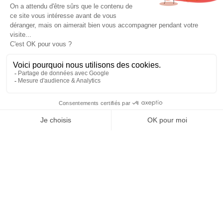
Levrard
sur
Visuels Fiche + Meta
Client
sur
Devis – Stratégie digitale maj à partir de mars
2026
A WordPress Commenter
sur
Hello world!
Archives
mai 2025
Categories
Uncategorized