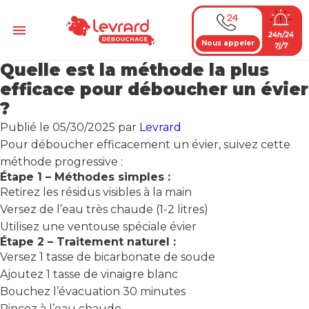
Passer
au
Menu
24h/24
contenu
Nous appeler
7j/7
Quelle est la méthode la plus
efficace pour déboucher un évier
?
Publié le
05/30/2025
par
Levrard
Pour déboucher efficacement un évier, suivez cette
méthode progressive :
Étape 1 – Méthodes simples :
Retirez les résidus visibles à la main
Versez de l’eau très chaude (1-2 litres)
Utilisez une ventouse spéciale évier
Étape 2 – Traitement naturel :
Versez 1 tasse de bicarbonate de soude
Ajoutez 1 tasse de vinaigre blanc
Bouchez l’évacuation 30 minutes
Rincez à l’eau chaude