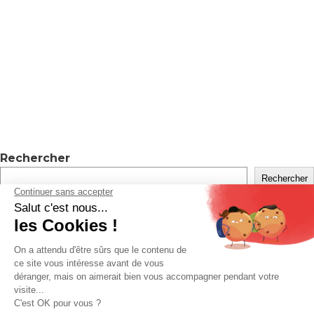
Rechercher
Rechercher
Recent Posts
Hello world!
Recent Comments
Levrard
sur
Visuels Fiche + Meta
Client
sur
Devis – Stratégie digitale maj à partir de mars
2026