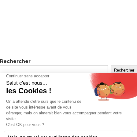
Rechercher
Rechercher
Recent Posts
Hello world!
Recent Comments
Levrard
sur
Visuels Fiche + Meta
Client
sur
Devis – Stratégie digitale maj à partir de mars
2026
A WordPress Commenter
sur
Hello world!