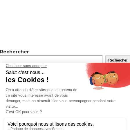
Rechercher
Rechercher
Recent Posts
Hello world!
Recent Comments
Levrard
sur
Visuels Fiche + Meta
Client
sur
Devis – Stratégie digitale maj à partir de mars
2026
A WordPress Commenter
sur
Hello world!