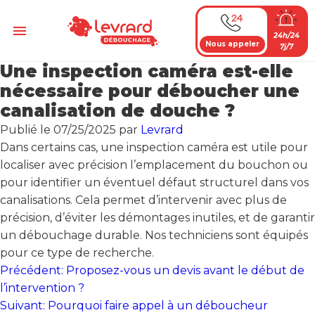
Passer
au
Menu
24h/24
contenu
Nous appeler
7j/7
Une inspection caméra est-elle
nécessaire pour déboucher une
canalisation de douche ?
Publié le
07/25/2025
par
Levrard
Dans certains cas, une inspection caméra est utile pour
localiser avec précision l’emplacement du bouchon ou
pour identifier un éventuel défaut structurel dans vos
canalisations. Cela permet d’intervenir avec plus de
précision, d’éviter les démontages inutiles, et de garantir
un débouchage durable. Nos techniciens sont équipés
pour ce type de recherche.
Navigation
Précédent:
Proposez-vous un devis avant le début de
de
l’intervention ?
Suivant:
Pourquoi faire appel à un déboucheur
l’article